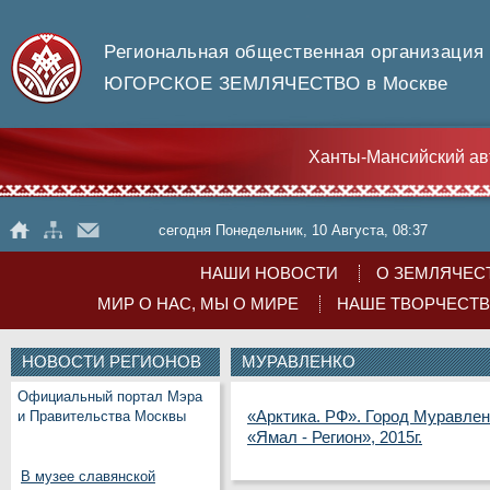
Региональная общественная организация
ЮГОРСКОЕ ЗЕМЛЯЧЕСТВО в Москве
Ханты-Мансийский ав
сегодня Понедельник, 10 Августа, 08:37
НАШИ НОВОСТИ
О ЗЕМЛЯЧЕС
МИР О НАС, МЫ О МИРЕ
НАШЕ ТВОРЧЕСТ
НОВОСТИ РЕГИОНОВ
МУРАВЛЕНКО
Официальный портал Мэра
«Арктика. РФ». Город Муравле
и Правительства Москвы
«Ямал - Регион», 2015г.
В музее славянской