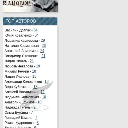
ТОП АВТОРОВ
Василий Долгих -
34
Юлия Коваленко -
34
Людмила Касперова -
29
Наталия Косминская -
26
Анатолий Анисимов -
24
Владимир Стешенко -
21
Лидия Шмаль -
21
Любовь Чекалова -
19
Михаил Речкин -
18
Лидия Уланова -
13
Александр Колесников -
13
Вера Кубочкина -
13
Алексей Василишин -
12
Людмила Бялковская -
10
Анатолий Ефимов -
10
Надежда Гугель -
9
Ольга Буксина -
7
Геннадий Шмаль -
7
Раиса Кудряшова -
6