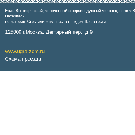
Фонд им. В.И.Муравленко
Фонд им. Б.Е.Щербины
Если Вы творческий, увлеченный и неравнодушный человек, если у В
АКМНСС и ДВ РФ
материалы
Национальная служба
по истории Югры или землячества – ждем Вас в гости.
мониторинга
Клуб регионов
125009 г.Москва, Дегтярный пер., д.9
РИА ФедералПресс
Arctic info
ГТРК «Ямал-Регион»
www.ugra-zem.ru
"Тюмень медиа"
"Красный Север"
Схема проезда
"Север - наш!"
"Север - Пресс"
ИА "Тюменская линия"
"Тюменская область сегодня"
"Тюменские известия"
"Новости Югры"
РИЦ "Югра"
BarentsObserver.com
На Западе Москвы. Проспект
Вернадского