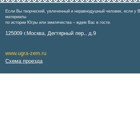
Фонд им. В.И.Муравленко
Фонд им. Б.Е.Щербины
Если Вы творческий, увлеченный и неравнодушный человек, если у В
АКМНСС и ДВ РФ
материалы
Национальная служба
по истории Югры или землячества – ждем Вас в гости.
мониторинга
Клуб регионов
125009 г.Москва, Дегтярный пер., д.9
РИА ФедералПресс
Arctic info
ГТРК «Ямал-Регион»
"Тюмень медиа"
www.ugra-zem.ru
"Красный Север"
Схема проезда
"Север - наш!"
"Север - Пресс"
ИА "Тюменская линия"
"Тюменская область сегодня"
"Тюменские известия"
"Новости Югры"
РИЦ "Югра"
BarentsObserver.com
На Западе Москвы. Проспект
Вернадского