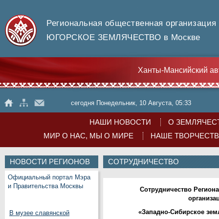
Региональная общественная организация
ЮГОРСКОЕ ЗЕМЛЯЧЕСТВО в Москве
Ханты-Мансийский ав
сегодня Понедельник, 10 Августа, 05:33
НАШИ НОВОСТИ
О ЗЕМЛЯЧЕС
МИР О НАС, МЫ О МИРЕ
НАШЕ ТВОРЧЕСТ
НОВОСТИ РЕГИОНОВ
СОТРУДНИЧЕСТВО
Официальный портал Мэра
и Правительства Москвы
Сотрудничество Регион
организа
«Западно-Сибирское земл
В музее славянской