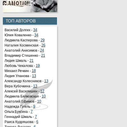
ТОП АВТОРОВ
Василий Долгих -
34
Юлия Коваленко -
34
Людмила Касперова -
29
Наталия Косминская -
26
Анатолий Анисимов -
24
Владимир Стешенко -
21
Лидия Шмаль -
21
Любовь Чекалова -
19
Михаил Речкин -
18
Лидия Уланова -
13
Александр Колесников -
13
Вера Кубочкина -
13
Алексей Василишин -
12
Людмила Бялковская -
10
Анатолий Ефимов -
10
Надежда Гугель -
9
Ольга Буксина -
7
Геннадий Шмаль -
7
Раиса Кудряшова -
6