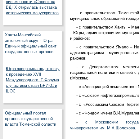
письменности «Слово» на
ВДНХ открылась выставка
- с правительством Тюменской
исторических манускриптов
муниципальных образований городов
- с правительством Ханты – Ман
- Югры, администрациями муницип
Ханты-Мансийский
и районов;
автономный округ - Югра
Единый официальный сайт
- с правительством Ямало – Не
государственных органов
администрациями муниципальны
районов;
- с Департаментом межрегио
Югра завершила подготовку
национальной политики и связей с
к проведению XVII
г.Москвы;
Международного IT‑Форума
с участием стран БРИКС и
- с «Ассоциацией землячеств» г
ШОС
- с «Союзом нефтегазопромышле
- с «Российским Союзом Нефтег
- с «Фондом имени В.И.Муравлен
Официальный портал
органов государственной
-
с Московским государ
власти Тюменской области
университетом им. М.А.Шолохова.