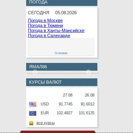
ПОГОДА
9 АВГУСТА
Г.Г.Кашлева
СЕГОДНЯ
05.08.2026
10
В.Ф.Гаращенко
Погода в Москве
АВГУСТА
Погода в Тюмени
Погода в Ханты-Мансийске
10
В.И.Соболев
Погода в Салехарде
АВГУСТА
11
Е.О.Дремов
АВГУСТА
Gis
meteo
11
П.Н.Завальный
ЯМАЛ86
АВГУСТА
12
Г.С.Букринская
АВГУСТА
КУРСЫ ВАЛЮТ
12
О.М.Серафин
27.08
26.08
АВГУСТА
USD
91.7745
91.6012
12
В.И.Ульянов
АВГУСТА
EUR
102.4927
101.6125
13
А.П.Анисимов
все курсы
АВГУСТА