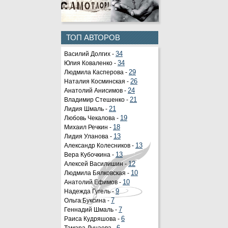
ТОП АВТОРОВ
Василий Долгих -
34
Юлия Коваленко -
34
Людмила Касперова -
29
Наталия Косминская -
26
Анатолий Анисимов -
24
Владимир Стешенко -
21
Лидия Шмаль -
21
Любовь Чекалова -
19
Михаил Речкин -
18
Лидия Уланова -
13
Александр Колесников -
13
Вера Кубочкина -
13
Алексей Василишин -
12
Людмила Бялковская -
10
Анатолий Ефимов -
10
Надежда Гугель -
9
Ольга Буксина -
7
Геннадий Шмаль -
7
Раиса Кудряшова -
6