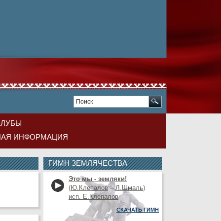
КЛУБЫ
НАЯ ИНФОРМАЦИЯ
ГИМН ЗЕМЛЯЧЕСТВА
Это мы - земляки!
(
Ю.Клепалов
–
Л.Шмаль
)
исп. Е.Клепалов
СКАЧАТЬ ГИМН