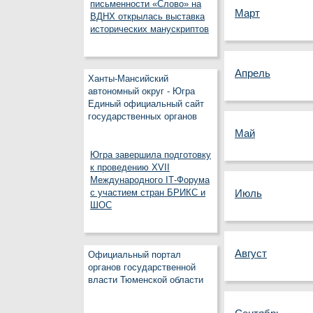
письменности «Слово» на
Март
ВДНХ открылась выставка
исторических манускриптов
Апрель
Ханты-Мансийский
автономный округ - Югра
Единый официальный сайт
государственных органов
Май
Югра завершила подготовку
к проведению XVII
Международного IT‑Форума
с участием стран БРИКС и
Июль
ШОС
Август
Официальный портал
органов государственной
власти Тюменской области