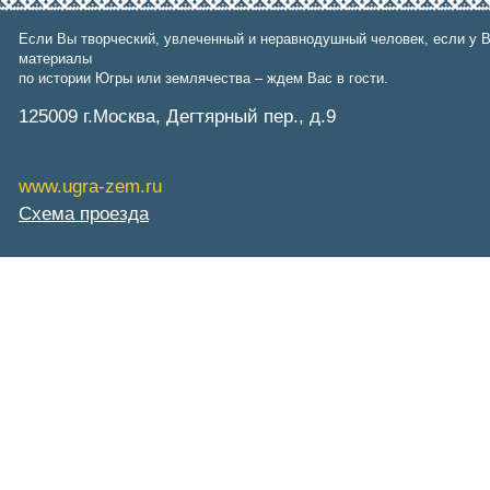
Фонд им. Б.Е.Щербины
АКМНСС и ДВ РФ
Если Вы творческий, увлеченный и неравнодушный человек, если у В
Национальная служба
материалы
мониторинга
по истории Югры или землячества – ждем Вас в гости.
Клуб регионов
РИА ФедералПресс
125009 г.Москва, Дегтярный пер., д.9
Arctic info
ГТРК «Ямал-Регион»
"Тюмень медиа"
www.ugra-zem.ru
"Красный Север"
"Север - наш!"
Схема проезда
"Север - Пресс"
ИА "Тюменская линия"
"Тюменская область сегодня"
"Тюменские известия"
"Новости Югры"
РИЦ "Югра"
BarentsObserver.com
На Западе Москвы. Проспект
Вернадского