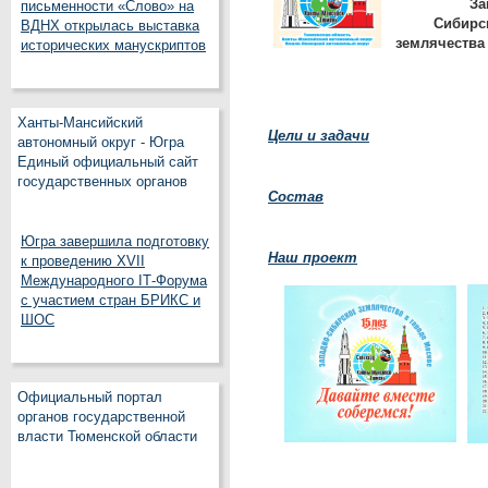
Запа
письменности «Слово» на
Сибирс
ВДНХ открылась выставка
землячества
исторических манускриптов
Ханты-Мансийский
Цели и задачи
автономный округ - Югра
Единый официальный сайт
государственных органов
Состав
Югра завершила подготовку
Наш проект
к проведению XVII
Международного IT‑Форума
с участием стран БРИКС и
ШОС
Официальный портал
органов государственной
власти Тюменской области