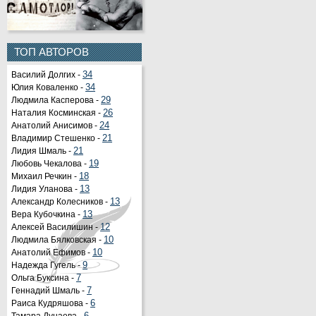
ТОП АВТОРОВ
Василий Долгих -
34
Юлия Коваленко -
34
Людмила Касперова -
29
Наталия Косминская -
26
Анатолий Анисимов -
24
Владимир Стешенко -
21
Лидия Шмаль -
21
Любовь Чекалова -
19
Михаил Речкин -
18
Лидия Уланова -
13
Александр Колесников -
13
Вера Кубочкина -
13
Алексей Василишин -
12
Людмила Бялковская -
10
Анатолий Ефимов -
10
Надежда Гугель -
9
Ольга Буксина -
7
Геннадий Шмаль -
7
Раиса Кудряшова -
6