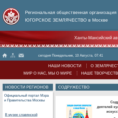
Региональная общественная организация
ЮГОРСКОЕ ЗЕМЛЯЧЕСТВО в Москве
Ханты-Мансийский ав
сегодня Понедельник, 10 Августа, 07:41
НАШИ НОВОСТИ
О ЗЕМЛЯЧЕС
МИР О НАС, МЫ О МИРЕ
НАШЕ ТВОРЧЕСТ
НОВОСТИ РЕГИОНОВ
СОДРУЖЕСТВО
Официальный портал Мэра
и Правительства Москвы
Содру
деятелей ку
искусс
В музее славянской