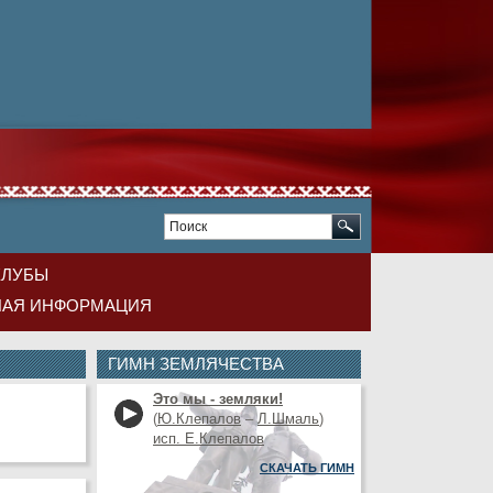
КЛУБЫ
НАЯ ИНФОРМАЦИЯ
ГИМН ЗЕМЛЯЧЕСТВА
Это мы - земляки!
(
Ю.Клепалов
–
Л.Шмаль
)
исп. Е.Клепалов
СКАЧАТЬ ГИМН