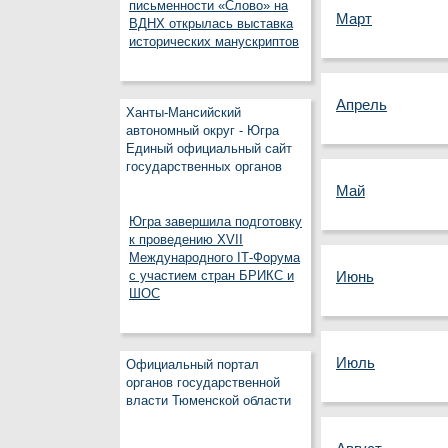
письменности «Слово» на
Март
ВДНХ открылась выставка
исторических манускриптов
Апрель
Ханты-Мансийский
автономный округ - Югра
Единый официальный сайт
государственных органов
Май
Югра завершила подготовку
к проведению XVII
Международного IT‑Форума
с участием стран БРИКС и
Июнь
ШОС
Июль
Официальный портал
органов государственной
власти Тюменской области