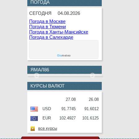
ПОГОДА
9 АВГУСТА
Г.Г.Кашлева
СЕГОДНЯ
04.08.2026
10
В.Ф.Гаращенко
Погода в Москве
АВГУСТА
Погода в Тюмени
Погода в Ханты-Мансийске
10
В.И.Соболев
Погода в Салехарде
АВГУСТА
11
Е.О.Дремов
АВГУСТА
Gis
meteo
11
П.Н.Завальный
ЯМАЛ86
АВГУСТА
12
Г.С.Букринская
АВГУСТА
КУРСЫ ВАЛЮТ
12
О.М.Серафин
АВГУСТА
27.08
26.08
12
В.И.Ульянов
USD
91.7745
91.6012
АВГУСТА
EUR
102.4927
101.6125
13
А.П.Анисимов
все курсы
АВГУСТА
14
О.И.Ракутько