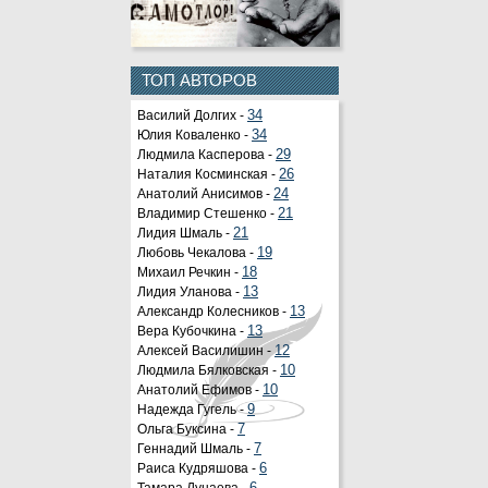
ТОП АВТОРОВ
Василий Долгих -
34
Юлия Коваленко -
34
Людмила Касперова -
29
Наталия Косминская -
26
Анатолий Анисимов -
24
Владимир Стешенко -
21
Лидия Шмаль -
21
Любовь Чекалова -
19
Михаил Речкин -
18
Лидия Уланова -
13
Александр Колесников -
13
Вера Кубочкина -
13
Алексей Василишин -
12
Людмила Бялковская -
10
Анатолий Ефимов -
10
Надежда Гугель -
9
Ольга Буксина -
7
Геннадий Шмаль -
7
Раиса Кудряшова -
6